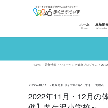
コ
ナ
ン
ビ
テ
ゲ
ン
ー
ホーム
最新情
ツ
シ
Home
informatio
へ
ョ
ス
ン
キ
に
ッ
移
プ
動
HOME
最新情報
ウォーキング健康プログラム
20
2022年10月1日
/ 最終更新日時 :
2022年10月1日
管理者
2022年11月・12
催】栗ケ沢小学校～